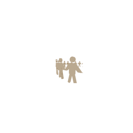
প্রজেক্ট কোঅর্ডিনেশন
১.
আশফাক আহমেদ আবীর
, প্রভাষক, ইংরেজি বিভাগ, ইসলামি আরবি বিশ্ববিদ্যালয় ঢাকা।
উপদেষ্টা ভয়েস অব হিউম্যানিটি ফাউন্ডেশন, 01677577988, ইমেইল:
ashfaque.abir@gmail.com
২. এম এ হাসান,
সভাপতি, +491789198302
৩. নুসরাত ফারজানা প্রিয়া,
ডাইরেক্টর, নারী ও শিশু সুরক্ষা বিভাগ, 01516101023
৪. মোহাম্মদ ইসমাইল,
তথ্য ও প্রযুক্তি সম্পাদক, 01829291440
Voice of Humanity
VOICE OF HUMANITY is a non Government Organization,
Founded by M A Hasan, on 3 September 2017.He is a lecturer of
Cox’s Bazar International University, One of the most prestigious