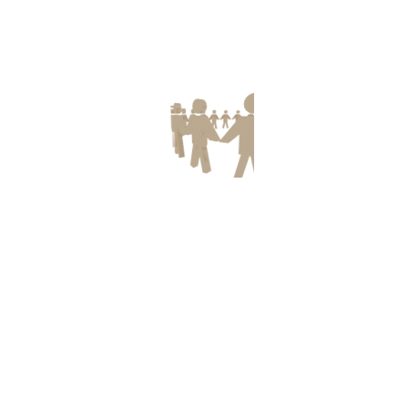
Uncategorized
(33)
Women Protection
(2)
Recent Posts
বন্যার্তদের মাঝে ত্রাণ বিতরণ
August 24, 2024
গণতন্ত্র ও সুশাসন বিষয়ক ভয়েস অব হিউম্যানিটির সেমিনার
August 16, 2024
হিউম্যানিটি স্কুলের বই বিতরণ উৎসব-২০২৪
January 1, 2024